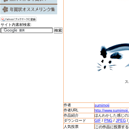
サイト内素材検索:
ス
作者
sumimoji
作者URL
http://www.sumimoji.
作品紹介
ほんわかした感じの
ダウンロード
GIF
/
PNG
/
JPEG
/
人気投票