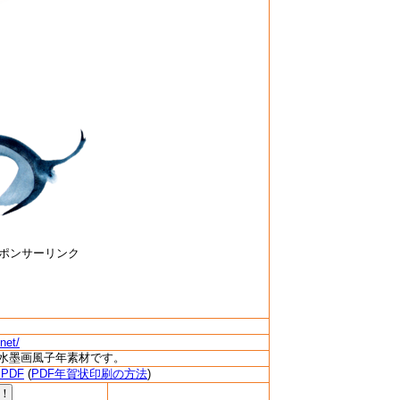
ポンサーリンク
net/
水墨画風子年素材です。
PDF
(
PDF年賀状印刷の方法
)