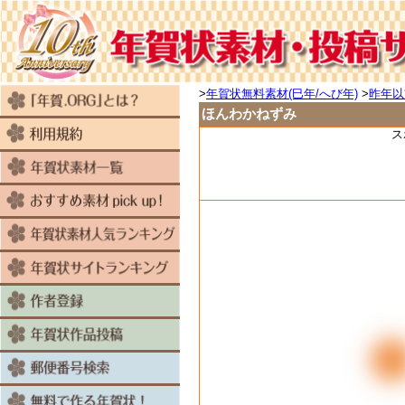
>
年賀状無料素材(巳年/へび年)
>
昨年以
ほんわかねずみ
ス