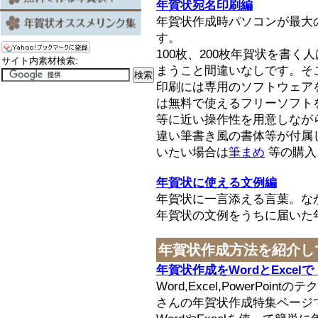
年賀状宛名印刷編
年賀状作成時パソコンが最大
す。
100枚、200枚年賀状を書
サイト内素材検索:
まうこと間違いなしです。そ
印刷には専用のソフトウェア
は無料で使えるフリーソフト
等に近い操作性を用意しなが
違い筆書き風の書体等が付属
いたい場合は
筆まめ
等の購入
年賀状に使える文例編
年賀状に一言添える言葉。な
年賀状の文例をうちに届いた
年賀状作成方法を紹介し
年賀状作成をWordとExcelで
Word,Excel,PowerPoin
さんの年賀状作成特集ページ