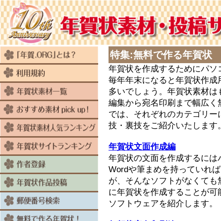
特集:無料で作る年賀状
年賀状を作成するためにパソ
毎年年末になると年賀状作成
多いでしょう。年賀状素材は
編集から宛名印刷まで幅広く
では、それぞれのカテゴリー
技・裏技をご紹介いたします
年賀状文面作成編
年賀状の文面を作成するには
Wordや筆まめを持っていれ
が、そんなソフトがなくても
に年賀状を作成することが可
ソフトウェアを紹介します。