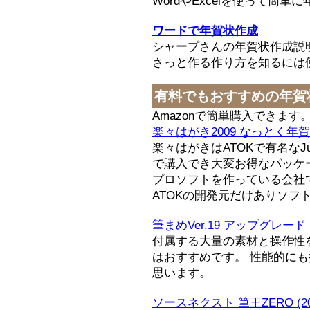
WordやExcelを使って簡
ワードで年賀状作成
シャープさんの年賀状作成説
さっと作る作り方を知るには
有料でもおすすめの年賀
Amazonで簡単購入できます
楽々はがき2009 なっとく年
楽々はがきはATOKで有名なJu
で購入でき大変お得なパッケ
プロソフトを作っている会社で
ATOKの開発元だけありソフ
筆まめVer.19 アップグレー
付属する大量の素材と操作性を
はおすすめです。 性能的に
思います。
ソースネクスト 筆王ZERO (2