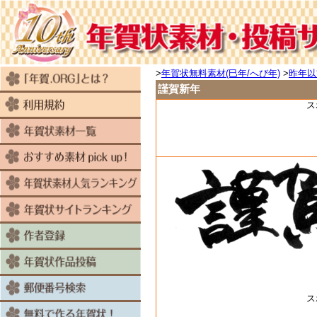
>
年賀状無料素材(巳年/へび年)
>
昨年以
謹賀新年
ス
ス