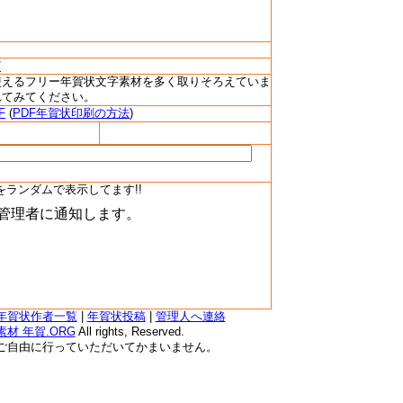
/
使えるフリー年賀状文字素材を多く取りそろえていま
れてみてください。
F
(
PDF年賀状印刷の方法
)
をランダムで表示してます!!
年賀状作者一覧
|
年賀状投稿
|
管理人へ連絡
材 年賀.ORG
All rights, Reserved.
ご自由に行っていただいてかまいません。