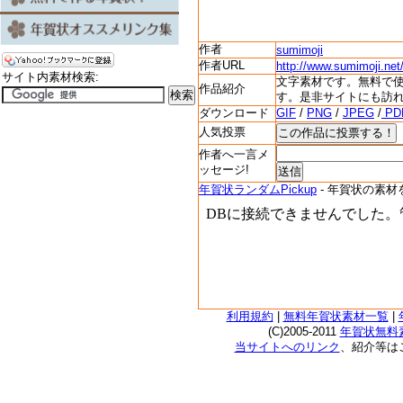
作者
sumimoji
作者URL
http://www.sumimoji.net
サイト内素材検索:
文字素材です。無料で
作品紹介
す。是非サイトにも訪
ダウンロード
GIF
/
PNG
/
JPEG
/
PD
人気投票
作者へ一言メ
ッセージ!
年賀状ランダムPickup
- 年賀状の素材
利用規約
|
無料年賀状素材一覧
|
(C)2005-2011
年賀状無料素
当サイトへのリンク
、紹介等は