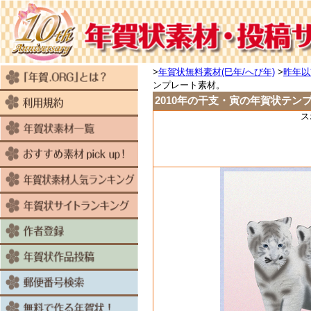
>
年賀状無料素材(巳年/へび年)
>
昨年以
ンプレート素材。
2010年の干支・寅の年賀状テン
ス