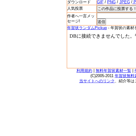
ダウンロード
GIF
/
PNG
/
JPEG
/
P
人気投票
作者へ一言メッ
セージ!
年賀状ランダムPickup
- 年賀状の素材
利用規約
|
無料年賀状素材一覧
|
(C)2005-2011
年賀状無料素
当サイトへのリンク
、紹介等は