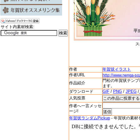
サイト内素材検索:
ス
作者
年賀状イラスト
作者URL
http://www.nenga-soz
門松の年賀状テンプ
作品紹介
ます。
ダウンロード
GIF
/
PNG
/
JPEG
/
人気投票
作者へ一言メッセ
ージ!
年賀状ランダムPickup
- 年賀状の素材