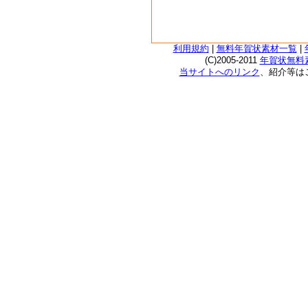
利用規約
|
無料年賀状素材一覧
|
(C)2005-2011
年賀状無料素
当サイトへのリンク
、紹介等は