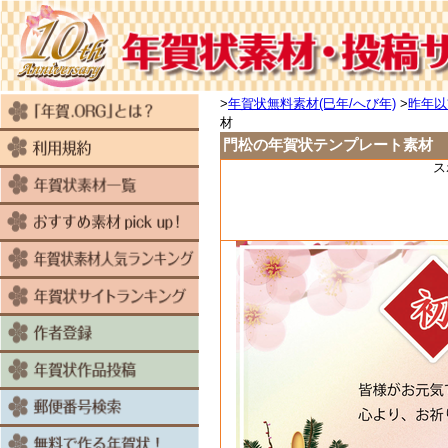
>
年賀状無料素材(巳年/へび年)
>
昨年以
材
門松の年賀状テンプレート素材
ス