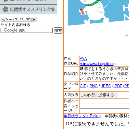
サイト内素材検索:
ス
作者
AYA
作者URL
http://www.hagaki.org
凧揚げをするうさぎの年賀状
作品紹介
げをさせてみました。是非使
だけのものなのですが・・・
ダウンロ
GIF
/
PNG
/
JPEG
/
PDF
(
P
ード
人気投票
作者へ一
言メッセ
ージ!
年賀状ランダムPickup
- 年賀状の素材