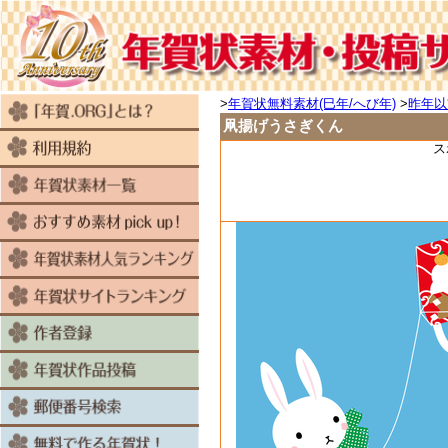
>
年賀状無料素材(巳年/へび年)
>
昨年以
凧揚げうさぎくん
ス