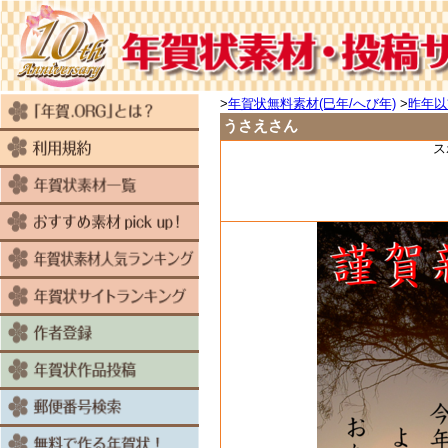
>
年賀状無料素材(巳年/へび年)
>
昨年以
うさえさん
ス