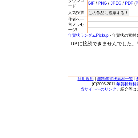
ダウンロ
GIF
/
PNG
/
JPEG
/
PDF
(
ード
人気投票
作者へ一
言メッセ
ージ!
年賀状ランダムPickup
- 年賀状の素材
利用規約
|
無料年賀状素材一覧
|
(C)2005-2011
年賀状無料素
当サイトへのリンク
、紹介等は