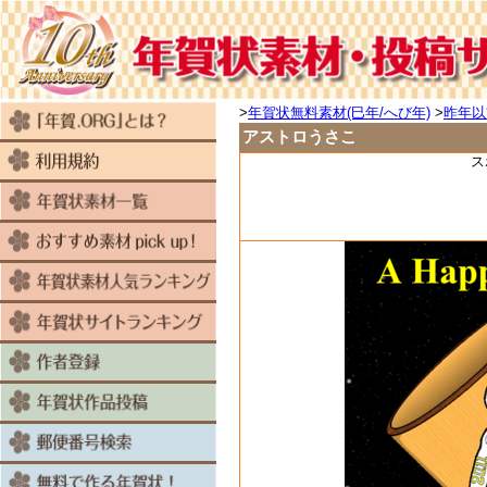
>
年賀状無料素材(巳年/へび年)
>
昨年以
アストロうさこ
ス