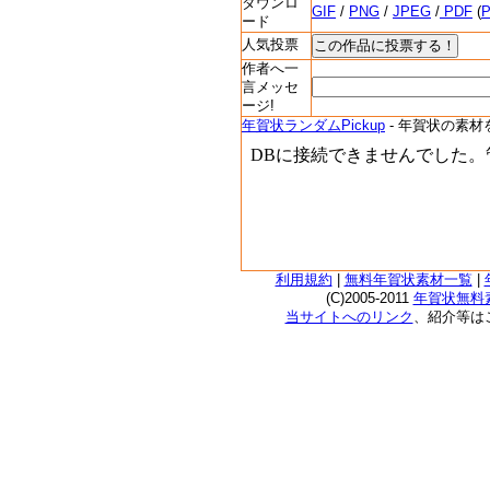
ダウンロ
GIF
/
PNG
/
JPEG
/
PDF
(
ード
人気投票
作者へ一
言メッセ
ージ!
年賀状ランダムPickup
- 年賀状の素材
利用規約
|
無料年賀状素材一覧
|
(C)2005-2011
年賀状無料素
当サイトへのリンク
、紹介等は