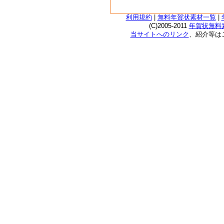
利用規約
|
無料年賀状素材一覧
|
(C)2005-2011
年賀状無料素
当サイトへのリンク
、紹介等は