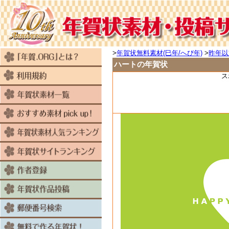
>
年賀状無料素材(巳年/へび年)
>
昨年以
ハートの年賀状
ス