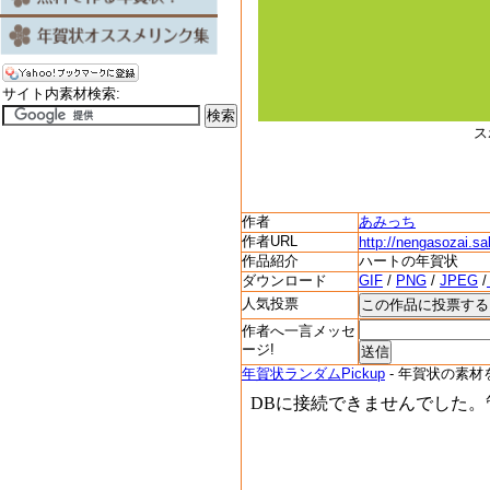
サイト内素材検索:
ス
作者
あみっち
作者URL
http://nengasozai.sa
作品紹介
ハートの年賀状
ダウンロード
GIF
/
PNG
/
JPEG
/
人気投票
作者へ一言メッセ
ージ!
年賀状ランダムPickup
- 年賀状の素材