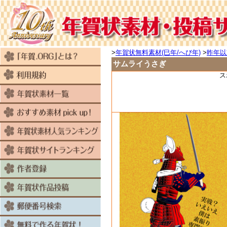
>
年賀状無料素材(巳年/へび年)
>
昨年以
サムライうさぎ
ス