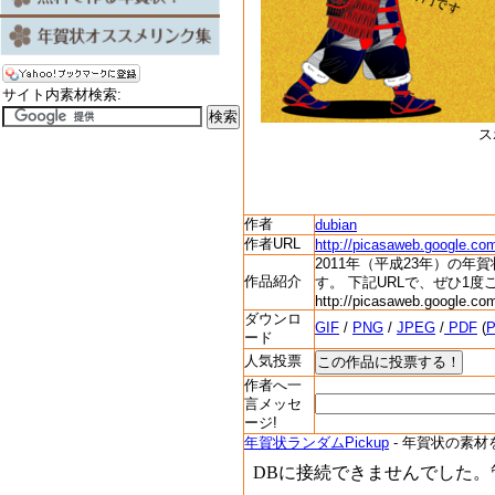
サイト内素材検索:
ス
作者
dubian
作者URL
http://picasaweb.google.
2011年（平成23年）の
作品紹介
す。 下記URLで、ぜひ1度
http://picasaweb.google.c
ダウンロ
GIF
/
PNG
/
JPEG
/
PDF
(
ード
人気投票
作者へ一
言メッセ
ージ!
年賀状ランダムPickup
- 年賀状の素材