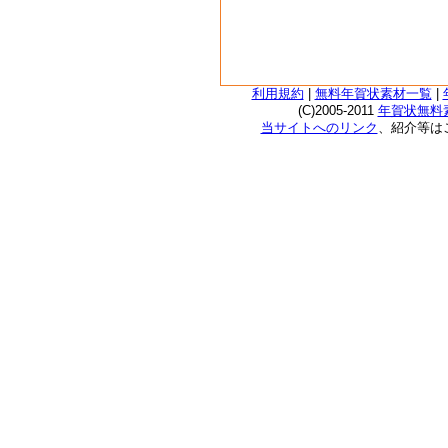
利用規約
|
無料年賀状素材一覧
|
(C)2005-2011
年賀状無料素
当サイトへのリンク
、紹介等は