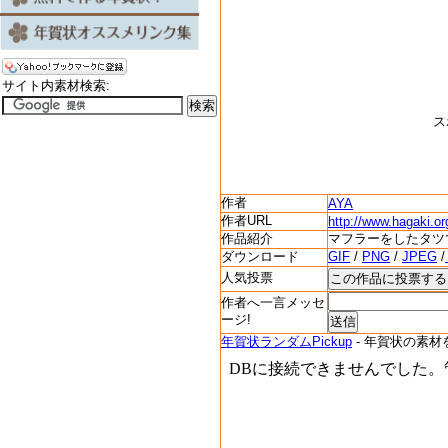
サイト内素材検索:
ス
作者
AYA
作者URL
http://www.hagaki.or
作品紹介
マフラーをしたタツ
ダウンロード
GIF
/
PNG
/
JPEG
/
人気投票
作者へ一言メッセ
ージ!
年賀状ランダムPickup
- 年賀状の素材