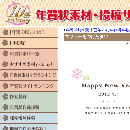
>
年賀状無料素材(巳年/へび年)
>
昨年以
マフラーをつけたタツ
ス