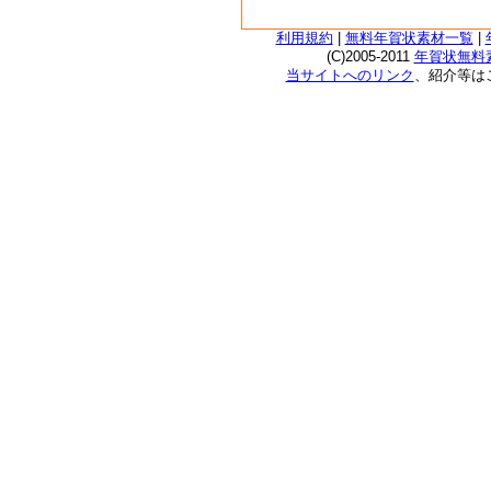
利用規約
|
無料年賀状素材一覧
|
(C)2005-2011
年賀状無料素
当サイトへのリンク
、紹介等は