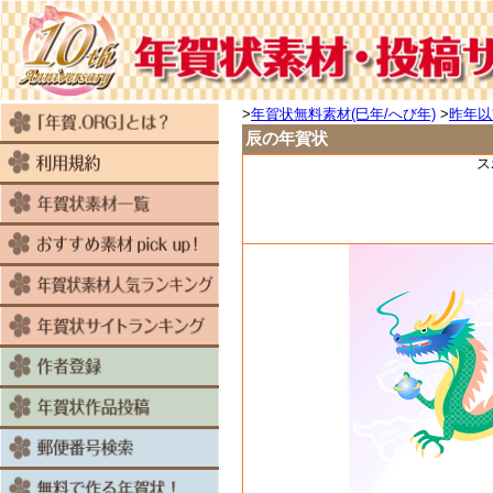
>
年賀状無料素材(巳年/へび年)
>
昨年以
辰の年賀状
ス