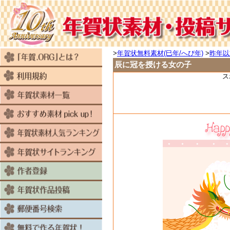
>
年賀状無料素材(巳年/へび年)
>
昨年以
辰に冠を授ける女の子
ス