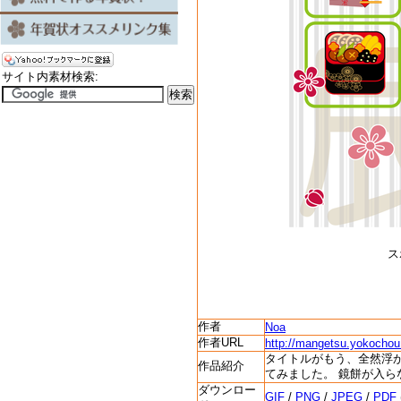
サイト内素材検索:
ス
作者
Noa
作者URL
http://mangetsu.yokocho
タイトルがもう、全然浮
作品紹介
てみました。 鏡餅が入
ダウンロー
GIF
/
PNG
/
JPEG
/
PDF