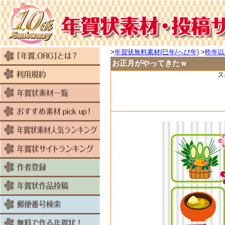
>
年賀状無料素材(巳年/へび年)
>
昨年以
お正月がやってきたｗ
ス