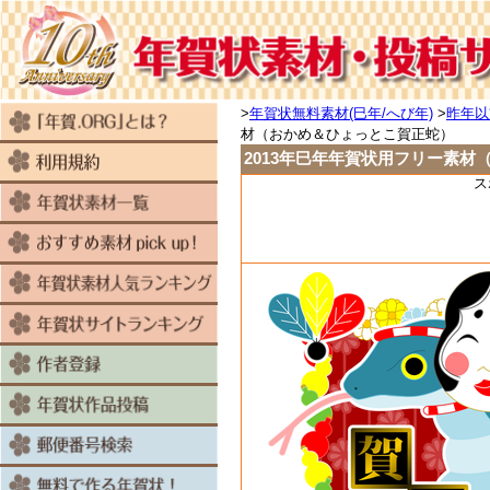
>
年賀状無料素材(巳年/へび年)
>
昨年以
材（おかめ＆ひょっとこ賀正蛇）
2013年巳年年賀状用フリー素
ス