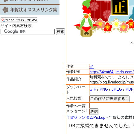
サイト内素材検索:
ス
作者
64
作者URL
http://64cat64.jimdo.com/
無料素材です。 よろしけ
作品紹介
http://blog.livedoor.jp/m
ダウンロー
GIF
/
PNG
/
JPEG
/
PDF
ド
人気投票
作者へ一言
メッセージ!
年賀状ランダムPickup
- 年賀状の素材