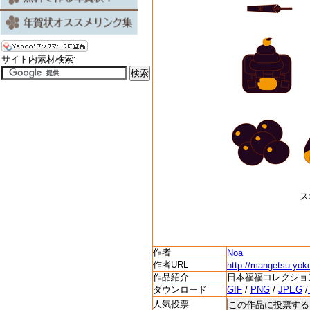
サイト内素材検索:
ス
作者
Noa
作者URL
http://mangetsu.yo
作品紹介
日本福福コレクショ
ダウンロード
GIF
/
PNG
/
JPEG
/
人気投票