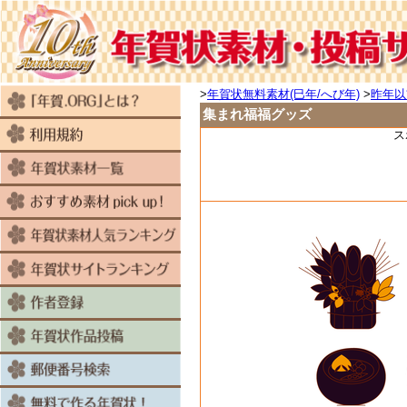
>
年賀状無料素材(巳年/へび年)
>
昨年以
集まれ福福グッズ
ス