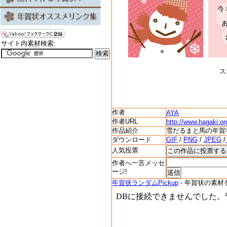
サイト内素材検索:
ス
作者
AYA
作者URL
http://www.hagaki.or
作品紹介
雪だるまと馬の年賀
ダウンロード
GIF
/
PNG
/
JPEG
/
人気投票
作者へ一言メッセ
ージ!
年賀状ランダムPickup
- 年賀状の素材