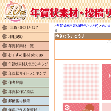
>
年賀状無料素材(巳年/へび年)
>
そのま
ま
ゆきだるまとうま
ス