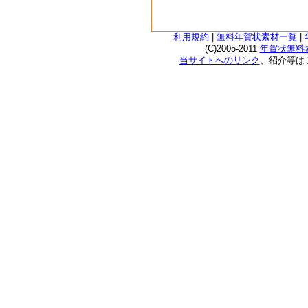
利用規約
|
無料年賀状素材一覧
|
(C)2005-2011
年賀状無料素
当サイトへのリンク
、紹介等は