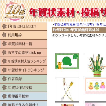
>
年賀状無料素材(巳年/へび年)
>
昨年以
昨年以前の年賀状無料素材49
ダウンロードしたい年賀状素材をクリ